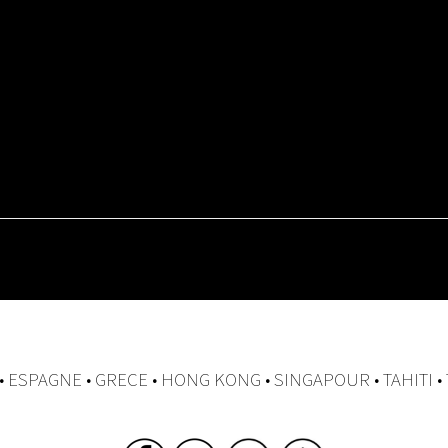
 • ESPAGNE • GRECE • HONG KONG • SINGAPOUR • TAHITI •