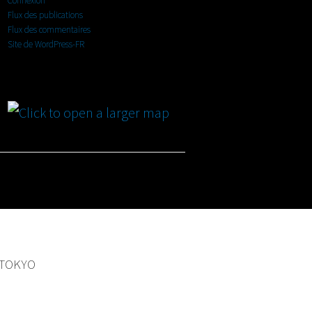
Connexion
Flux des publications
Flux des commentaires
Site de WordPress-FR
Map
 TOKYO