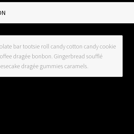
ON
olate bar tootsie roll candy cotton candy cookie
offee dragée bonbon. Gingerbread soufflé
eesecake dragée gummies caramels.