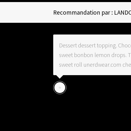
Recommandation par : LAND
Dessert dessert topping. Choc
sweet bonbon lemon drops. T
sweet roll unerdwear.com ch
LANDON